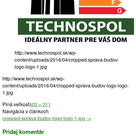
http://www.technospol.sk/wp-
content/uploads/2016/04/cropped-sprava-budov-
logo-logo-1.jpg
http://www.technospol.sk/wp-
content/uploads/2016/04/cropped-sprava-budov-logo-logo-
1.jpg
Plná veľkosť
403 × 311
Navigácia v článkoch
cropped-sprava-budov-logo-logo-1.jpg
→
Pridaj komentár