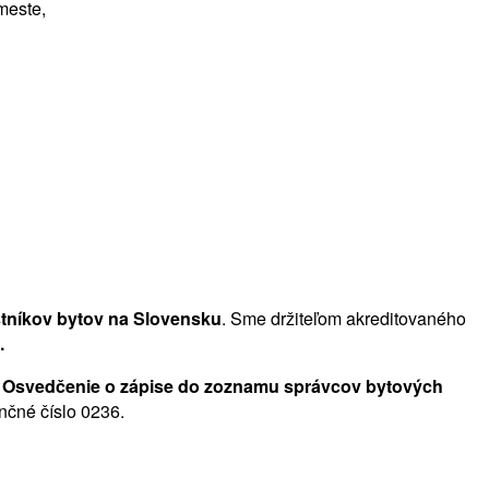
meste,
stníkov bytov na Slovensku
. Sme držiteľom akreditovaného
.
e
Osvedčenie o zápise do zoznamu správcov bytových
nčné číslo 0236.