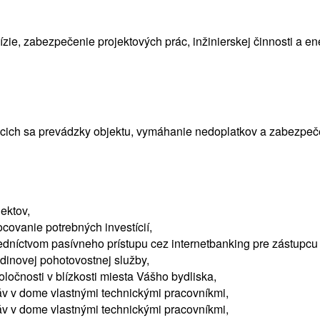
vízie, zabezpečenie projektových prác, inžinierskej činnosti a e
úcich sa prevádzky objektu, vymáhanie nedoplatkov a zabezpeč
ektov,
covanie potrebných investícií,
edníctvom pasívneho prístupu cez internetbanking pre zástupcu 
odinovej pohotovostnej služby,
očnosti v blízkosti miesta Vášho bydliska,
ráv v dome vlastnými technickými pracovníkmi,
ráv v dome vlastnými technickými pracovníkmi,