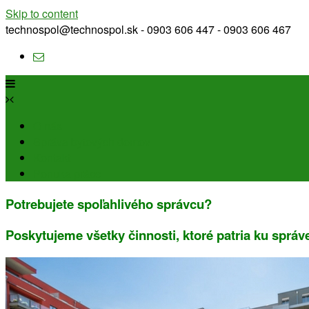
Skip to content
technospol@technospol.sk - 0903 606 447 - 0903 606 467
O nás
Správa bytových domov
Kontakt
Ponuka práce
Potrebujete spoľahlivého správcu?
Poskytujeme všetky činnosti, ktoré patria ku správ