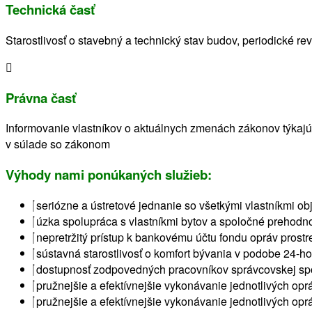
Technická časť
Starostlivosť o stavebný a technický stav budov, periodické re
Právna časť
Informovanie vlastníkov o aktuálnych zmenách zákonov týkaj
v súlade so zákonom
Výhody nami ponúkaných služieb:
seriózne a ústretové jednanie so všetkými vlastníkmi obj
úzka spolupráca s vlastníkmi bytov a spoločné prehodno
nepretržitý prístup k bankovému účtu fondu opráv prostr
sústavná starostlivosť o komfort bývania v podobe 24-h
dostupnosť zodpovedných pracovníkov správcovskej spol
pružnejšie a efektívnejšie vykonávanie jednotlivých op
pružnejšie a efektívnejšie vykonávanie jednotlivých op