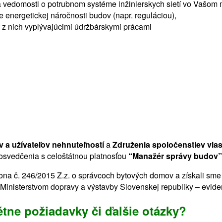
a vedomosti o potrubnom systéme inžinierskych sietí vo Vašom 
 energetickej náročnosti budov (napr. reguláciou),
a z nich vyplývajúcimi údržbárskymi prácami
 a užívateľov nehnuteľností
a
Združenia spoločenstiev vla
osvedčenia s celoštátnou platnosťou
“Manažér správy budov”
ona č. 246/2015 Z.z. o správcoch bytových domov a získali sm
inisterstvom dopravy a výstavby Slovenskej republiky – evide
tne požiadavky či ďalšie otázky?