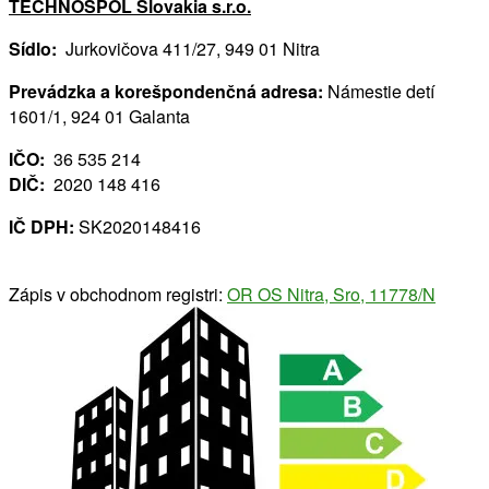
TECHNOSPOL Slovakia s.r.o.
Sídlo:
Jurkovičova 411/27, 949 01 Nitra
Prevádzka a korešpondenčná adresa:
Námestie detí
1601/1, 924 01 Galanta
IČO:
36 535 214
DIČ:
2020 148 416
IČ DPH:
SK2020148416
Zápis v obchodnom registri:
OR OS Nitra, Sro, 11778/N