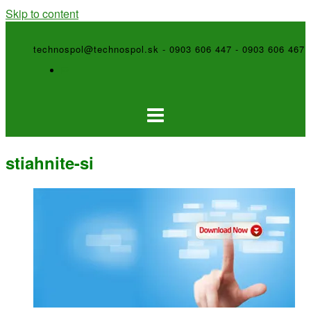
Skip to content
technospol@technospol.sk - 0903 606 447 - 0903 606 467
stiahnite-si