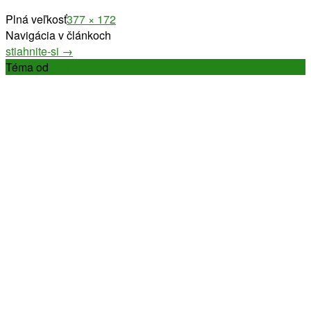
Plná veľkosť
377 × 172
Navigácia v článkoch
stiahnite-si
→
Téma od
Out the Box